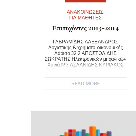
ΑΝΑΚΟΙΝΩΣΕΙΣ
ΓΙΑ ΜΑΘΗΤΕΣ
Επιτυχόντες 2013-2014
1 ΑΒΡΑΜΙΔΗΣ ΑΛΕΞΑΝΔΡΟΣ
Λογιστικής & χρηματο-οικονομικής
Λάρισα 32 2 ΑΠΟΣΤΟΛΙΔΗΣ
ΣΩΚΡΑΤΗΣ Ηλεκτρονικών μηχανικών
Χανιά 19 3 ΑΣΛΑΝΙΔΗΣ ΚΥΡΙΑΚΟΣ
Διοίκηση επιχειρήσεων Θεσσαλονίκη
15 4 ΚΑΛΦΟΥΝΤΖΟΥ ΗΛΙΑΝΑ
Νοσηλευτική Θεσσαλονίκη 15 5
READ MORE
ΚΙΣΣΟΥΔΗ ΜΑΡΙΑ Λογοθεραπείας
Ιωάννινα 14 6 ΚΛΙΤΣΗΣ ΘΕΟΔΩΡΟΣ
Λογιστικής & χρηματο-οικονομικής
Λάρισα 18 7 ΚΟΥΡΕΑΣ
ΕΜΜΑΝΟΥΗΛ Διοίκηση
επιχειρήσεων Λάρισα 18 8
ΜΠΟΖΑΤΖΙΔΗΣ ΚΩΝΣΤΑΝΤΙΝΟΣ
Μηχανικών φυσικών πόρων […]