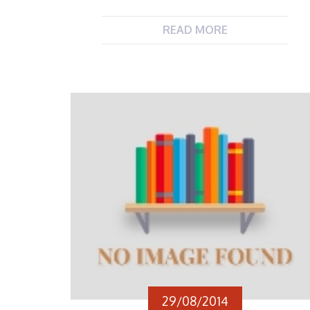
Πρόταση περιμετρικού εξωτερικού
φωτισμού του τύμβου «Καστά», στην
Αμφίπολη Σερρών. Πρόκειται για
READ MORE
μακέτα τριφασικής ηλεκτρολογικής
εγκατάστασης εξωτερικού
περιμετρικού φωτισμού του τύμβου
«Καστά», σε κλίμακα 1:400.
Πραγματικά δεδομένα: Δεκαοχτώ (18)
φωτιστικά σώματα ισχύος 1000Watt
έκαστο. Τάση λειτουργίας:
400V/230V, 50Hz, με δύο ανεξάρτητα
κυκλώματα. Λειτουργία αυτόματη με
τη δύση και ανατολή του ήλιου ή
χειροκίνητη. Περίμετρος τύμβου […]
29/08/2014