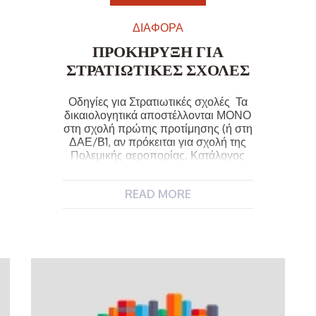
ΔΙΑΦΟΡΑ
ΠΡΟΚΗΡΥΞΗ ΓΙΑ
ΣΤΡΑΤΙΩΤΙΚΕΣ ΣΧΟΛΕΣ
Οδηγίες για Στρατιωτικές σχολές Τα
δικαιολογητικά αποστέλλονται ΜΟΝΟ
στη σχολή πρώτης προτίμησης (ή στη
ΔΑΕ/Β1, αν πρόκειται για σχολή της
Πολεμικής αεροπορίας. Κατάλογος
σχολών: ΣΙ, ΣΤΥΑ, ΣΥΔ: Διοίκηση
αεροπορικής εκπαιδεύσεως (ΔΑΕ/
READ MORE
Β1), ΑΒ Δεκέλειας, Αχαρναί Αττικής
(Τατόι) ΤΓΑ 1010, τηλ. 210-8192132, 210-
8192133, φαξ 210-2466694. ΣΜΥ:
Σχολή μονίμων υπαξιωματικών,
Τρίκαλα Τ.Κ. 42100, τηλ. 24310-
38635, 24310-38637, 24310-39632.
ΣΜΥΝ: […]