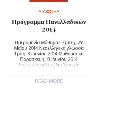
ΔΙΑΦΟΡΑ
Πρόγραμμα Πανελλαδικών
2014
Ημερομηνία Μάθημα Πέμπτη, 29
Μαΐου 2014 Νεοελληνική γλώσσα
Τρίτη, 3 Ιουνίου 2014 Μαθηματικά
Παρασκευή, 13 Ιουνίου 2014
Αρχιτεκτονικό σχέδιο Στοιχεία
μηχανών Δίκτυα υπολογιστών ΙΙ
Στοιχεία ανατομίας-φυσιολογίας ΙΙ
READ MORE
Βοηθητικά μηχανήματα ΙΙ Σάββατο, 14
Ιουνίου 2014 Αρχές οικονομικής
θεωρίας ΙΙ Γραφιστικές εφαρμογές
Εγκαταστάσεις κλιματισμού
Ηλεκτρονικές επικοινωνίες
Ανθοκηπευτικές καλλιέργειες
Ηλεκτρικές μηχανές Δευτέρα, 16
Ιουνίου 2014 Στοιχεία σχεδιασμού
κεντρικών […]