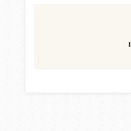
Πλοήγηση
άρθρων