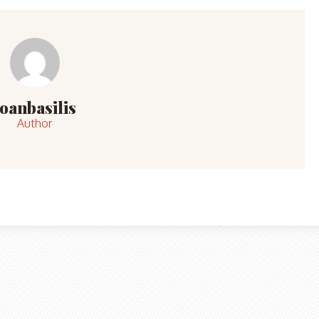
Ioanbasilis
Author