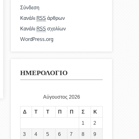
Σύνδεση
Κανάλι
RSS
άρθρων
Κανάλι
RSS
σχολίων
WordPress.org
ΗΜΕΡΟΛΟΓΙΟ
Αύγουστος 2026
Δ
Τ
Τ
Π
Π
Σ
Κ
1
2
3
4
5
6
7
8
9