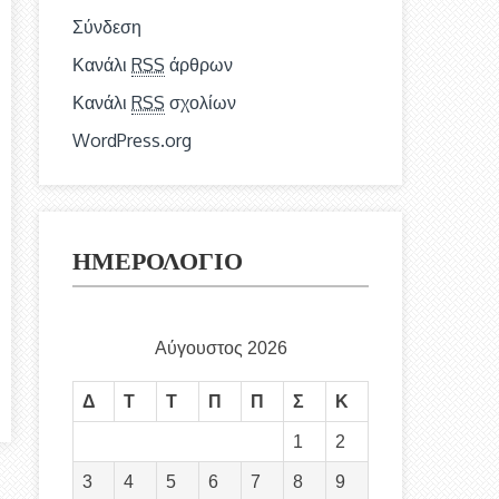
Σύνδεση
Κανάλι
RSS
άρθρων
Κανάλι
RSS
σχολίων
WordPress.org
ΗΜΕΡΟΛΟΓΙΟ
Αύγουστος 2026
Δ
Τ
Τ
Π
Π
Σ
Κ
1
2
3
4
5
6
7
8
9