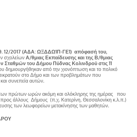
θ. 12/2017 (ΑΔΑ: ΩΞΔΔΩ1Π-ΓΕ1) απόφασή του,
ων σχολείων
Α/θμιας Εκπαίδευσης και της Β/θμιας
ν Σταθμών του Δήμου Πύδνας Κολινδρού στις 11
υ δημιουργήθηκαν από την χιονόπτωση και το πολικό
ικρατούν στο Δήμο και των προβλημάτων που
και συνεπεία αυτών.
 των πρώτων ωρών ακόμη και ολόκληρης της ημέρας που
 προς άλλους Δήμους (π.χ. Κατερίνη, Θεσσαλονίκη κ.λ.π.)
λευσης των λεωφορείων μετακίνησης των μαθητών.
ΔΡΟΥ